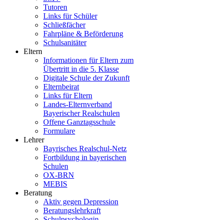
Tutoren
Links für Schüler
Schließfächer
Fahrpläne & Beförderung
Schulsanitäter
Eltern
Informationen für Eltern zum
Übertritt in die 5. Klasse
Digitale Schule der Zukunft
Elternbeirat
Links für Eltern
Landes-Elternverband
Bayerischer Realschulen
Offene Ganztagsschule
Formulare
Lehrer
Bayrisches Realschul-Netz
Fortbildung in bayerischen
Schulen
OX-BRN
MEBIS
Beratung
Aktiv gegen Depression
Beratungslehrkraft
Schulpsychologin