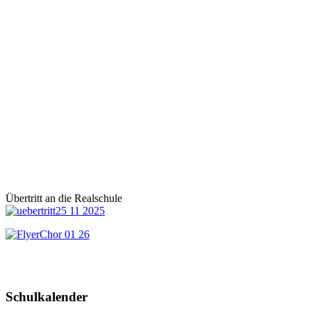
im wiederholten Fall oder in schwerwiegenderen Fällen eine Nacharbe
Die Schülerinnen und Schüler bringen (erst!) um 12:55 Uhr das Kla
selbstständig in Ordnung (Kehren, Tafel wischen, Fenster schließen,
ausmachen, Elektrische Geräte/Medien ausmachen). Die aufsichtführ
entlässt die Klassen nach Kontrolle ab 12:57 Uhr, wobei die kooperati
vorzeitig gehen darf (Belohnung).
Die Schüler und Schülerinnen gewinnen so die Möglichkeit, Vertretu
selbstständig zu nutzen und sich mehr Freizeit am Nachmittag zu era
Gelingen des Systems muss jedoch der Verhaltenskatalog mit klaren
Disziplinarmaßnahmen von den Schülerinnen und Schülern bzw. der 
Lehrkraft beachtet werden.
Übertritt an die Realschule
Schulkalender