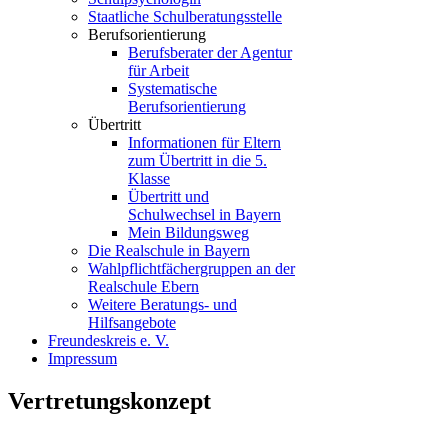
Staatliche Schulberatungsstelle
Berufsorientierung
Berufsberater der Agentur
für Arbeit
Systematische
Berufsorientierung
Übertritt
Informationen für Eltern
zum Übertritt in die 5.
Klasse
Übertritt und
Schulwechsel in Bayern
Mein Bildungsweg
Die Realschule in Bayern
Wahlpflichtfächergruppen an der
Realschule Ebern
Weitere Beratungs- und
Hilfsangebote
Freundeskreis e. V.
Impressum
Vertretungskonzept
Täglich fallen aus unterschiedlichen Gründen (Fortbildungen, Krankhe